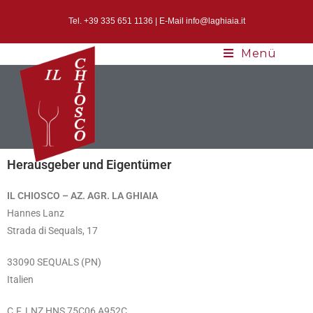
Tel. +39 335 651 1136 | E-Mail info@laghiaia.it
Menü
Herausgeber
und Eigentümer
IL CHIOSCO – AZ. AGR.
LA GHIAIA
Hannes Lanz
Strada di Sequals, 17
33090 SEQUALS (PN)
Italien
C.F. LNZ HNS 75C06 A952C