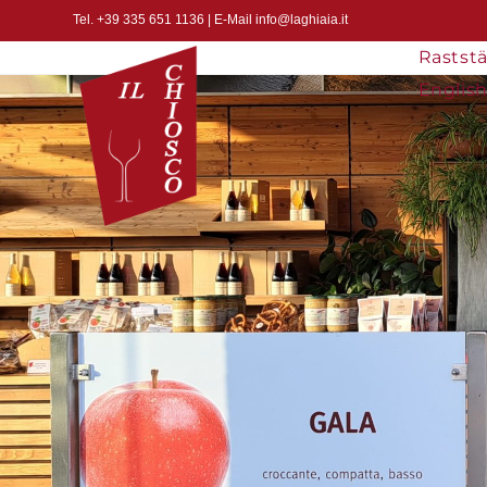
Tel. +39 335 651 1136 | E-Mail info@laghiaia.it
Raststä
Englis