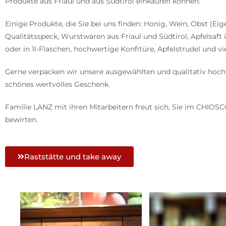
Produkte aus Friaul und aus Südtirol einkaufen können.
Einige Produkte, die Sie bei uns finden: Honig, Wein, Obst (Eig
Qualitätsspeck, Wurstwaren aus Friaul und Südtirol, Apfelsaft
oder in 1l-Flaschen, hochwertige Konfitüre, Apfelstrudel und vi
Gerne verpacken wir unsere ausgewählten und qualitativ hoch
schönes wertvolles Geschenk.
Familie LANZ mit ihren Mitarbeitern freut sich, Sie im CHIOS
bewirten.
Raststätte und take away