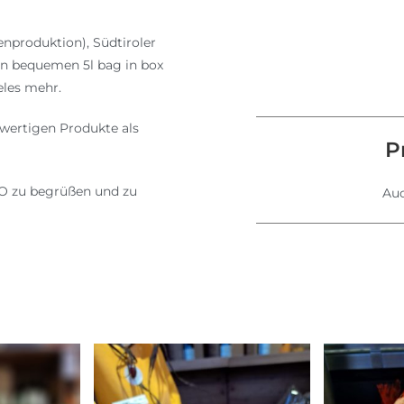
enproduktion), Südtiroler
 in bequemen 5l bag in box
eles mehr.
wertigen Produkte als
P
CO zu begrüßen und zu
Auc